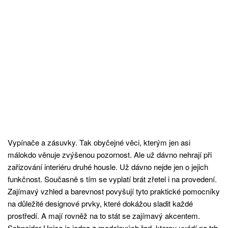
Vypínače a zásuvky. Tak obyčejné věci, kterým jen asi
málokdo věnuje zvýšenou pozornost. Ale už dávno nehrají při
zařizování interiéru druhé housle. Už dávno nejde jen o jejich
funkčnost. Současně s tím se vyplatí brát zřetel i na provedení.
Zajímavý vzhled a barevnost povyšují tyto praktické pomocníky
na důležité designové prvky, které dokážou sladit každé
prostředí. A mají rovněž na to stát se zajímavý akcentem.
Schneider Unica
je jedna z modelových řad, kterou uvádí na trh