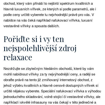
obchod, který vám přináší to nejširší spektrum kvalitních a
hlavně luxusních vířivek, ze kterých si podle parametrů, ale i
podle ceny určitě vyberete tu nejvhodnější právě pro vás. V
nabídce na vás čeká například
nafukovací vířivka
, luxusní
vestavěné vířivky a spousta dalších.
Pořiďte si i vy ten
nejspolehlivější zdroj
relaxace
Nezdržujte se zbytečným hledáním obchodů, které by vám
mohli nabídnout vířivky za ty nejvýhodnější ceny, a raději se
obraťte právě na tento již zmiňovaný internetový obchod, z
jehož výběru kvalitních a hlavně cenově dostupných vířivek si
určitě nějakou vyberete. Speciální nafukovací vířivka s výhodou
jednoduchého skladování, volně stojící či vestavěné vířivky, ale
například i skvělé infrasauny na vás čekají v této jedinečné a