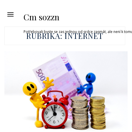
Cm sozzn
Potřebovali byste se zas jednou od srdce zasmát, ale není k tom
RUBRIKA:
INTERNET