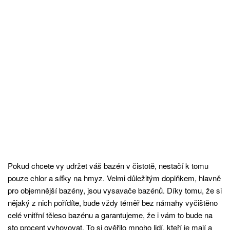
Pokud chcete vy udržet váš bazén v čistotě, nestačí k tomu
pouze chlor a síťky na hmyz. Velmi důležitým doplňkem, hlavně
pro objemnější bazény, jsou
vysavače bazénů
. Díky tomu, že si
nějaký z nich pořídíte, bude vždy téměř bez námahy vyčištěno
celé vnitřní těleso bazénu a garantujeme, že i vám to bude na
sto procent vyhovovat. To si ověřilo mnoho lidí, kteří je mají a