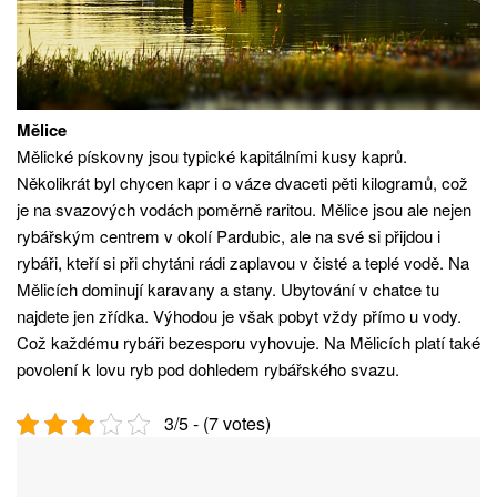
Mělice
Mělické pískovny jsou typické kapitálními kusy kaprů.
Několikrát byl chycen kapr i o váze dvaceti pěti kilogramů, což
je na svazových vodách poměrně raritou. Mělice jsou ale nejen
rybářským centrem v okolí Pardubic, ale na své si přijdou i
rybáři, kteří si při chytáni rádi zaplavou v čisté a teplé vodě. Na
Mělicích dominují karavany a stany. Ubytování v chatce tu
najdete jen zřídka. Výhodou je však pobyt vždy přímo u vody.
Což každému rybáři bezesporu vyhovuje. Na Mělicích platí také
povolení k lovu ryb pod dohledem rybářského svazu.
3/5 - (7 votes)