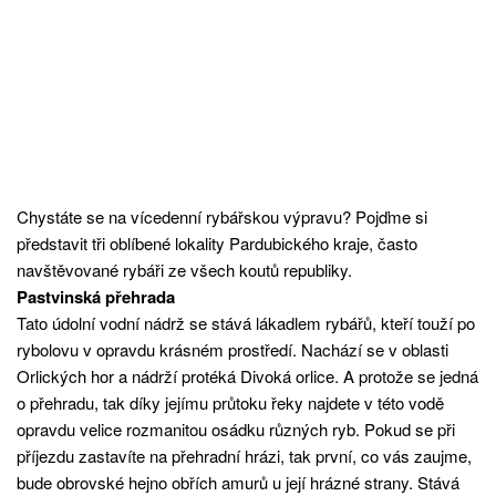
Chystáte se na vícedenní rybářskou výpravu? Pojďme si
představit tři oblíbené
lokality
Pardubického kraje, často
navštěvované rybáři ze všech koutů republiky.
Pastvinská přehrada
Tato údolní vodní nádrž se stává lákadlem rybářů, kteří touží po
rybolovu v opravdu krásném prostředí. Nachází se v oblasti
Orlických hor a nádrží protéká Divoká orlice. A protože se jedná
o přehradu, tak díky jejímu průtoku řeky najdete v této vodě
opravdu velice rozmanitou osádku různých ryb. Pokud se při
příjezdu zastavíte na přehradní hrázi, tak první, co vás zaujme,
bude obrovské hejno obřích amurů u její hrázné strany. Stává