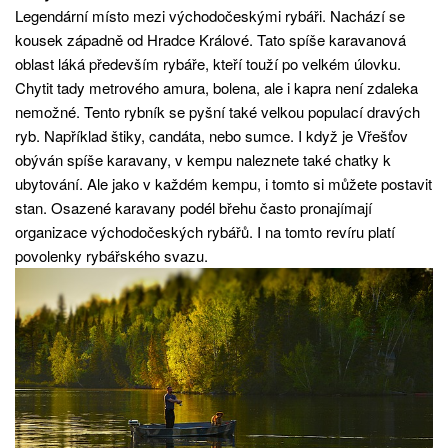
Legendární místo mezi východočeskými rybáři. Nachází se
kousek západně od Hradce Králové. Tato spíše karavanová
oblast láká především rybáře, kteří touží po velkém úlovku.
Chytit tady metrového amura, bolena, ale i kapra není zdaleka
nemožné. Tento rybník se pyšní také velkou populací dravých
ryb. Například štiky, candáta, nebo sumce. I když je Vřešťov
obýván spíše karavany, v kempu naleznete také chatky k
ubytování. Ale jako v každém kempu, i tomto si můžete postavit
stan. Osazené karavany podél břehu často pronajímají
organizace východočeských rybářů. I na tomto revíru platí
povolenky rybářského svazu.