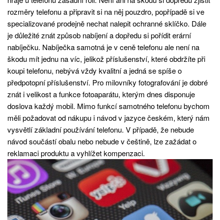
rozměry telefonu a připravit si na něj pouzdro, popřípadě si ve
specializované prodejně nechat nalepit ochranné sklíčko. Dále
je důležité znát způsob nabíjení a dopředu si pořídit erární
nabíječku. Nabíječka samotná je v ceně telefonu ale není na
škodu mít jednu na víc, jelikož příslušenství, které obdržíte při
koupi telefonu, nebývá vždy kvalitní a jedná se spíše o
předpotopní příslušenství. Pro milovníky fotografování je dobré
znát i velikost a funkce fotoaparátu, kterým dnes disponuje
doslova každý mobil. Mimo funkcí samotného telefonu bychom
měli požadovat od nákupu i návod v jazyce českém, který nám
vysvětlí základní používání telefonu. V případě, že nebude
návod součástí obalu nebo nebude v češtině, lze zažádat o
reklamaci produktu a vyhlížet kompenzaci.