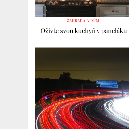
ZAHRADA A DŮM
Oživte svou kuchyň v paneláku