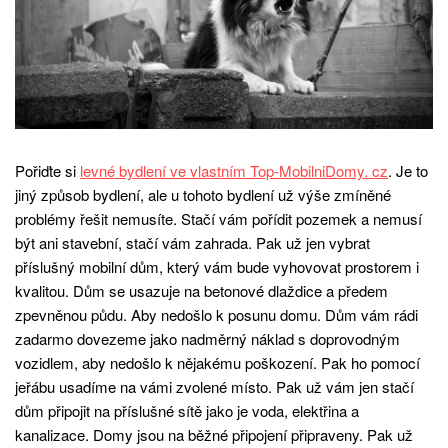
Pořiďte si
levné bydlení ve vlastním Top-MobilniDomy. cz
. Je to
jiný způsob bydlení, ale u tohoto bydlení už výše zmíněné
problémy řešit nemusíte. Stačí vám pořídit pozemek a nemusí
být ani stavební, stačí vám zahrada. Pak už jen vybrat
příslušný mobilní dům, který vám bude vyhovovat prostorem i
kvalitou. Dům se usazuje na betonové dlaždice a předem
zpevněnou půdu. Aby nedošlo k posunu domu. Dům vám rádi
zadarmo dovezeme jako nadměrný náklad s doprovodným
vozidlem, aby nedošlo k nějakému poškození. Pak ho pomocí
jeřábu usadíme na vámi zvolené místo. Pak už vám jen stačí
dům připojit na příslušné sítě jako je voda, elektřina a
kanalizace. Domy jsou na běžné připojení připraveny. Pak už