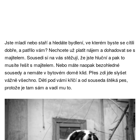
Jste mladí nebo staří a hledáte bydlení, ve kterém byste se cítili
dobře, a patřilo vám? Nechcete už platit nájem a dohadovat se s
majitelem. Sousedi si na vás stěžují, že jste hluční a pak to
musíte řešit s majitelem. Nebo máte naopak bezohledné
sousedy a nemáte v bytovém domě klid. Přes zdi jde slyšet
vážně všechno. Děti pod vámi křičí a od souseda štěká pes,
protože je tam sám a vadí mu to.