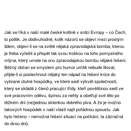
Jak se říká v naší malé české kotlině v srdci Evropy – co Čech,
to politik. Je obdivuhodné, kolik názorů se objeví mezi prostým
lidem, objeví-li se na světě nějaká zpravodajská bomba, kterou
je třeba vyřešit a přispět tak svou troškou na toho pomyslného
mlýna, který umele na onu zpravodajskou bombu nějaké řešení.
Běžný občan se smyslem pro humor určitě nebude litovat,
přijde-li si poslechnout nějaký ten nápad na řešení krize do
vybrané útulné hospůdky, ve které sedí výkvět společnosti,
který se skládá z členů pracující třídy, kteří povětšinou sedí ve
své pracovním oděvu, špínou za nehty a ošetřují své tělo po
těžkém dni (ne)jednou sklenkou dobrého piva. A že je možno
takových hospůdek v naší vlasti najít pořádnou spoustu. Jak
bylo řečeno – nemožná řešení situací na počkání, ta zázračná
do dvou dnů.