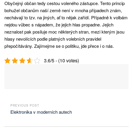
Obyčejný občan tedy cestou voleného zástupce. Tento princip
bohužel občanům naší země není v mnoha případech znám,
nechávají to tzv. na jiných, ať to nějak zařídí. Případně k volbám
nejdou vůbec s nápadem, že jejich hlas propadne. Jejich
neznalost pak posiluje moc některých stran, mezi kterým jsou
hlasy nevolících podle platných volebních pravidel
přepočítávány. Zajímejme se o politiku, jde přece i o nás.
3.6/5 - (10 votes)
PREVIOUS POST
Elektronika v moderních autech