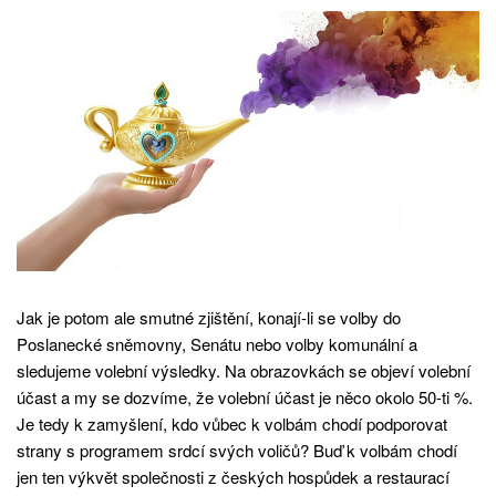
Jak je potom ale smutné zjištění, konají-li se volby do
Poslanecké sněmovny, Senátu nebo volby komunální a
sledujeme volební výsledky. Na obrazovkách se objeví volební
účast a my se dozvíme, že volební účast je něco okolo 50-ti %.
Je tedy k zamyšlení, kdo vůbec k volbám chodí podporovat
strany s programem srdcí svých voličů? Buď k volbám chodí
jen ten výkvět společnosti z českých hospůdek a restaurací