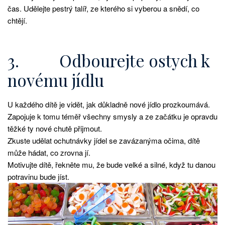
čas. Udělejte pestrý talíř, ze kterého si vyberou a snědí, co
chtějí.
3. Odbourejte ostych k
novému jídlu
U každého dítě je vidět, jak důkladně nové jídlo prozkoumává.
Zapojuje k tomu téměř všechny smysly a ze začátku je opravdu
těžké ty nové chutě přijmout.
Zkuste udělat ochutnávky jídel se zavázanýma očima, dítě
může hádat, co zrovna jí.
Motivujte dítě, řekněte mu, že bude velké a silné, když tu danou
potravinu bude jíst.