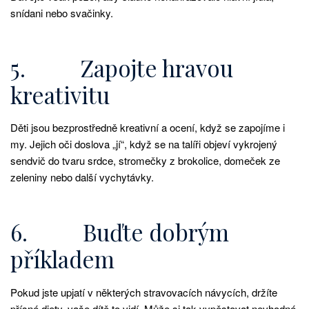
snídani nebo svačinky.
5. Zapojte hravou
kreativitu
Děti jsou bezprostředně kreativní a ocení, když se zapojíme i
my. Jejich oči doslova „jí“, když se na talíři objeví vykrojený
sendvič do tvaru srdce, stromečky z brokolice, domeček ze
zeleniny nebo další vychytávky.
6. Buďte dobrým
příkladem
Pokud jste upjatí v některých stravovacích návycích, držíte
přísné diety, vaše dítě to vidí. Může si tak vypěstovat nevhodné