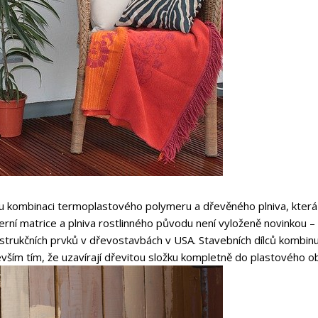
 kombinaci termoplastového polymeru a dřevěného plniva, která
í matrice a plniva rostlinného původu není vyloženě novinkou – p
nstrukčních prvků v dřevostavbách v USA. Stavebních dílců kombinuj
ím tím, že uzavírají dřevitou složku kompletně do plastového obal