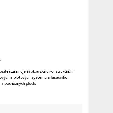
.
e) zahrnuje širokou škálu konstrukčních i
asových a plotových systému a fasádního
ů a pochůzných ploch.