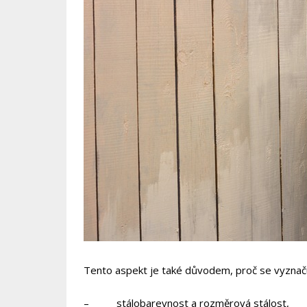
Tento aspekt je také důvodem, proč se vyznačuj
–
stálobarevnost a rozměrová stálost,