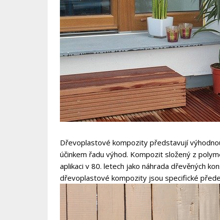
Dřevoplastové kompozity představují výhodnou
účinkem řadu výhod. Kompozit složený z polymern
aplikaci v 80. letech jako náhrada dřevěných ko
dřevoplastové kompozity jsou specifické předevš