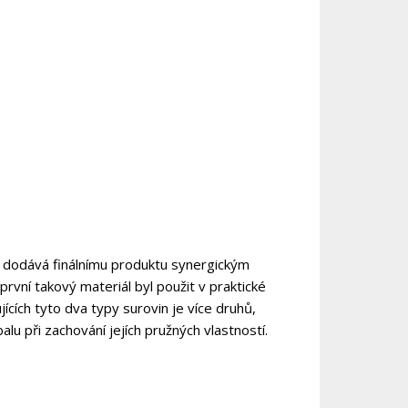
 dodává finálnímu produktu synergickým
rvní takový materiál byl použit v praktické
ících tyto dva typy surovin je více druhů,
u při zachování jejích pružných vlastností.