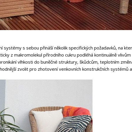
í systémy s sebou přináší několik specifických požadavků, na kter
ticky z makromolekul přírodního cukru podléhá kontinuálně vlivům
 pronikání vlhkosti do buněčné struktury, škůdcům, teplotním změ
ýhodnější zvolit pro zhotovení venkovních konstrukčních systémů al