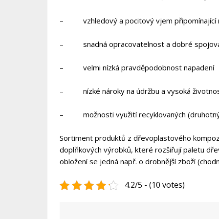
–
vzhledový a pocitový vjem připomínající 
–
snadná opracovatelnost a dobré spojova
–
velmi nízká pravděpodobnost napadení
–
nízké nároky na údržbu a vysoká životno
–
možnosti využití recyklovaných (druhotný
Sortiment produktů z dřevoplastového kompozi
doplňkových výrobků, které rozšiřují paletu dře
obložení se jedná např. o drobnější zboží (cho
4.2/5 - (10 votes)