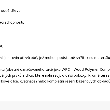
rostlé dřevo,
cí schopnosti,
st,
ch) surovin při výrobě, jež mohou podstatně snížit cenu materiálu
tu (obecně označovaného také jako WPC – Wood Polymer Composit
věných prvků a dílců, které nahrazují, o další položky. Kromě ter
dníkové dílce, květináče) nebo kompletní řešení bazénových obklad