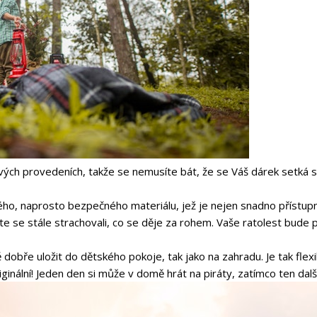
ových provedeních, takže se nemusíte bát, že se Váš dárek setká s
ho, naprosto bezpečného materiálu, jež je nejen snadno přístupn
te se stále strachovali, co se děje za rohem. Vaše ratolest bud
dobře uložit do dětského pokoje, tak jako na zahradu. Je tak flexib
riginální! Jeden den si může v domě hrát na piráty, zatímco ten d