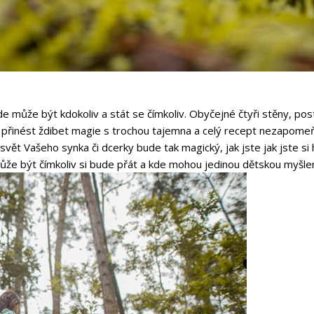
 může být kdokoliv a stát se čímkoliv. Obyčejné čtyři stěny, poste
 přinést ždibet magie s trochou tajemna a celý recept nezapomeňt
 svět Vašeho synka či dcerky bude tak magický, jak jste jak jste si 
může být čímkoliv si bude přát a kde mohou jedinou dětskou myšlen