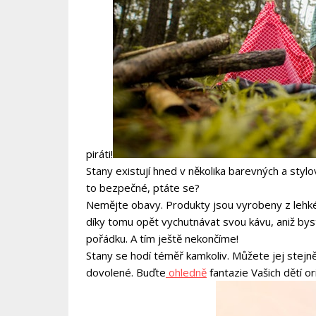
piráti!
Stany existují hned v několika barevných a styl
to bezpečné, ptáte se?
Nemějte obavy. Produkty jsou vyrobeny z lehké
díky tomu opět vychutnávat svou kávu, aniž bys
pořádku. A tím ještě nekončíme!
Stany se hodí téměř kamkoliv. Můžete jej stejně 
dovolené. Buďte
ohledně
fantazie Vašich dětí o