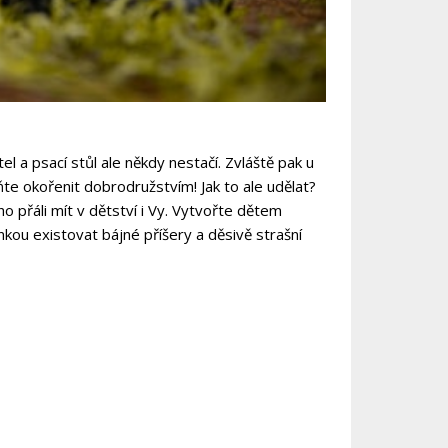
l a psací stůl ale někdy nestačí. Zvláště pak u
e okořenit dobrodružstvím! Jak to ale udělat?
ho přáli mít v dětství i Vy. Vytvořte dětem
kou existovat bájné příšery a děsivě strašní