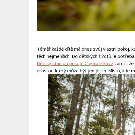
Téměř každé dítě má dnes svůj vlastní pokoj, kde
těch nejmenších. Do dětských životů je potřeba
Dětský stan do pokoje Chytrá liška.cz
zaručí, že
prostor, který může být jen jejich. Místo, kde 