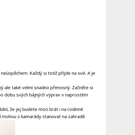
 neúspěchem. Každý si totiž přijde na své. A je
ý ale také velmi snadno přenosný. Začněte si
e po dobu svých bájných výprav v naprostém
ilní, že jej budete moci brát i na rodinné
alší mohou s kamarády stanovat na zahradě.