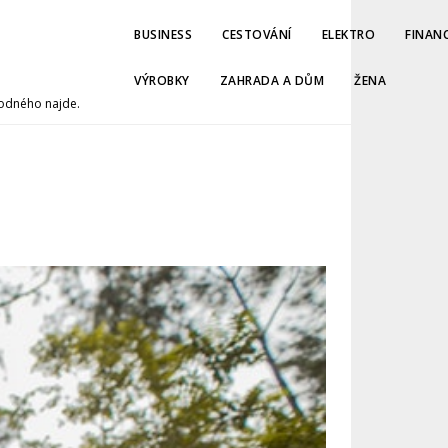
BUSINESS
CESTOVÁNÍ
ELEKTRO
FINAN
VÝROBKY
ZAHRADA A DŮM
ŽENA
hodného najde.